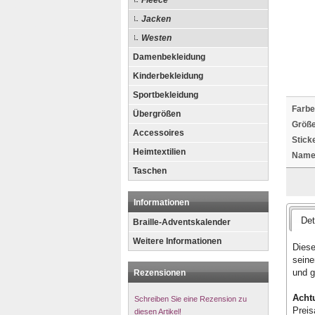
Fleece
Jacken
Westen
Damenbekleidung
Kinderbekleidung
Sportbekleidung
Farbe
Übergrößen
Größe
Accessoires
Stick
Heimtextilien
Namen
Taschen
Informationen
Det
Braille-Adventskalender
Weitere Informationen
Diese
seine
und 
Rezensionen
Acht
Schreiben Sie eine Rezension zu
Preis
diesen Artikel!