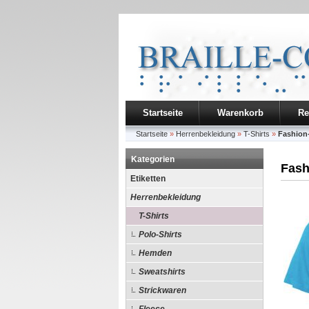
Startseite
Warenkorb
Re
Startseite
»
Herrenbekleidung
»
T-Shirts
»
Fashion
Kategorien
Fash
Etiketten
Herrenbekleidung
T-Shirts
Polo-Shirts
Hemden
Sweatshirts
Strickwaren