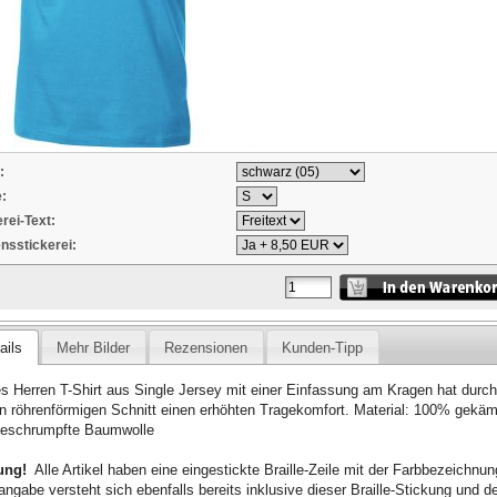
:
:
erei-Text:
sstickerei:
ails
Mehr Bilder
Rezensionen
Kunden-Tipp
s Herren T-Shirt aus Single Jersey mit einer Einfassung am Kragen hat durch
n röhrenförmigen Schnitt einen erhöhten Tragekomfort. Material: 100% gekä
geschrumpfte Baumwolle
ung!
Alle Artikel haben eine eingestickte Braille-Zeile mit der Farbbezeichnun
angabe versteht sich ebenfalls bereits inklusive dieser Braille-Stickung und d