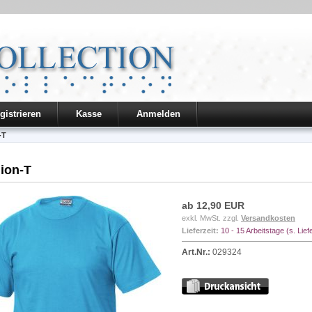
gistrieren
Kasse
Anmelden
-T
ion-T
ab 12,90 EUR
exkl. MwSt. zzgl.
Versandkosten
Lieferzeit:
10 - 15 Arbeitstage (s. Lief
Art.Nr.:
029324