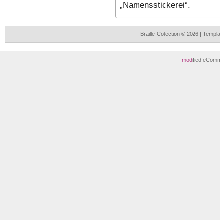
„Namensstickerei“.
Braille-Collection © 2026 | Temp
mod
ified eCom